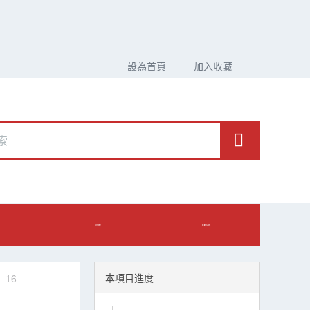
設為首頁
加入收藏
招賢納士
聯(lián)系我們
本項目進度
-16