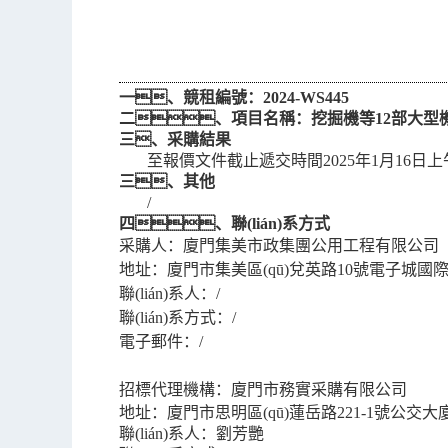
一、
競租
編號：
2024-WS445
二、
項目
名稱：
挖掘機等
12部大
三、采購結果
至報價文件截止遞交時間
2025年1月16日上午
三、其他
/
四、聯(lián)系方式
采購人：廈門集美市政集團公用工程
地址：廈門市集美區(qū)兌英路
10號電子城國際
聯(lián)系人：
/
聯(lián)系方式：
/
電子郵件：
/
招標代理機構：廈門市務實采購有限公司
地址：廈門市思明區(qū)蓮岳路
221-1號公交大
聯(lián)系人：劉芳艷