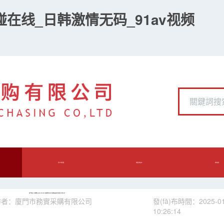
在线_日韩激情无码_91av视频
業(yè)務范圍
政策法規(guī)
辦事指南
廈門務實-公開競租-2024-WS445-挖掘機等12部大型機械設備公開招租-結果公告
作者：廈門市務實采購有限公司
發(fā)布時間：2025-01
10:26:14