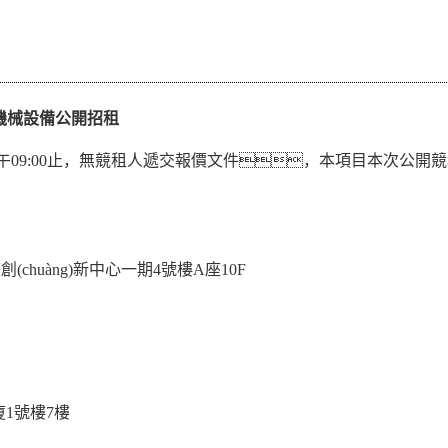
型機械設備公開招租
09:00
止，無競租人遞交報價文件，本項目本次公開競
有限公司
創(chuàng)新中心一期4號樓A座10F
廈1號樓7樓